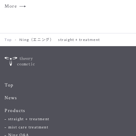
More
Top
-
Ning（エニング） straight + treatment
Top
News
Products
straight + treatment
mist care treatment
Ning Q&A