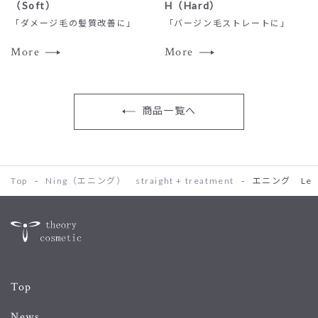
（Soft）
H（Hard）
「ダメージ毛の髪質改善に」
「バージン毛ストレートに」
More
More
商品一覧へ
Top
-
Ning（エニング） straight + treatment
-
エニング Le（Le
Top
News