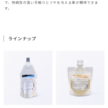
で、持続性の高い手触りとツヤを与える事が期待できま
す。
ラインナップ
コ
ン
テ
ン
ツ
へ