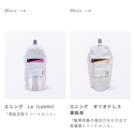
ン
ツ
More
More
へ
エニング Le（Leblin）
エニング オリオドレス
業務用
「熱反応型トリートメント」
「髪質改善の潜在力を引き出す
高濃度トリートメント」