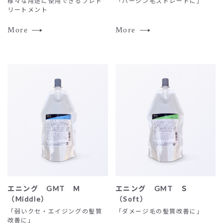
様々な用途に使用できるプレト
「バージン毛ストレートに」
リートメント
More
More
エニング GMT Ｍ
エニング GMT Ｓ
コ
（Middle）
（Soft）
ン
「弱いクセ・エイジングの髪質
「ダメージ毛の髪質改善に」
テ
改善に」